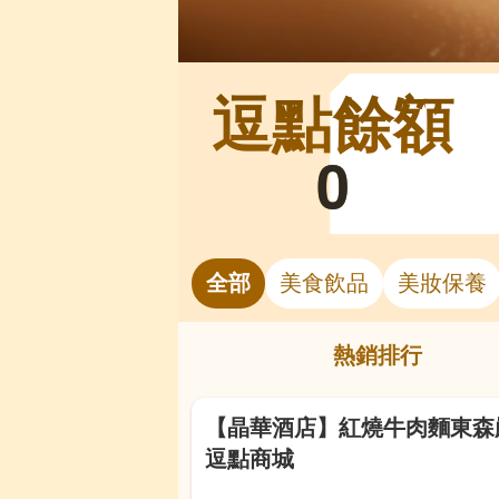
逗點餘額
0
全部
美食飲品
美妝保養
熱銷排行
【晶華酒店】紅燒牛肉麵東森嚴選
逗點商城