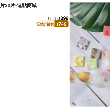
力片30片-逗點商城
899
$
$
1,414
749
逗點折後價
$