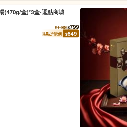
70g/盒)*3盒-逗點商城
799
$
$
1,000
649
逗點折後價
$