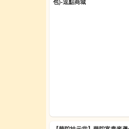
包)-逗點商城
【華陀扶元堂】華陀富貴麥蘆卡極飲