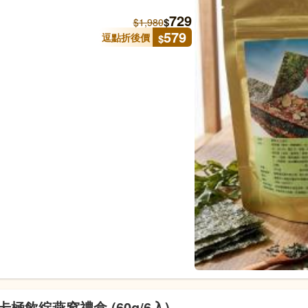
729
$
$
1,980
579
逗點折後價
$
綻燕窩禮盒 (60g/6入) -