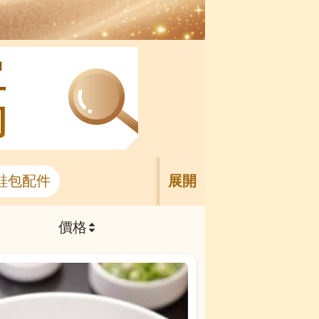
單
詢
鞋包配件
展開
價格