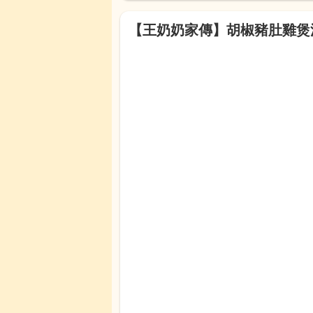
【王奶奶家傳】胡椒豬肚雞煲湯(4