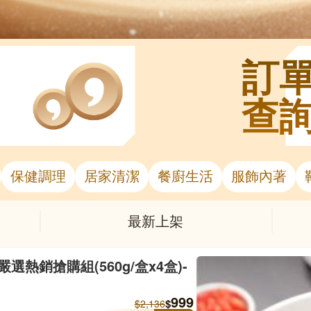
訂
查
保健調理
居家清潔
餐廚生活
服飾內著
最新上架
熱銷搶購組(560g/盒x4盒)-
999
$
$
2,136