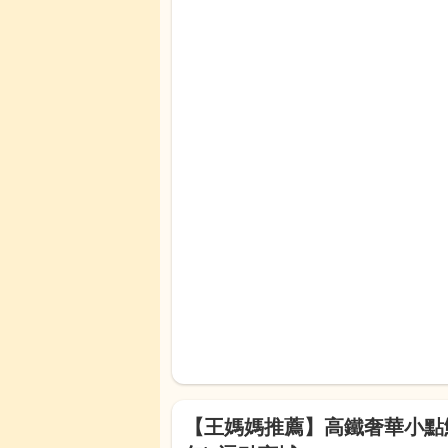
【王媽媽推薦】高鐵奢華小點鮮