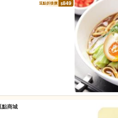
849
逗點折後價
$
-逗點商城