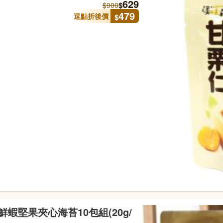
629
$
$
900
479
逗點折後價
$
蝦堅果夾心海苔10包組(20g/