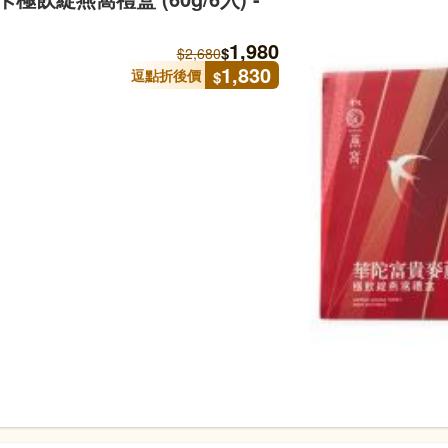
1,980
$
$
2,680
1,830
逗點折後價
$